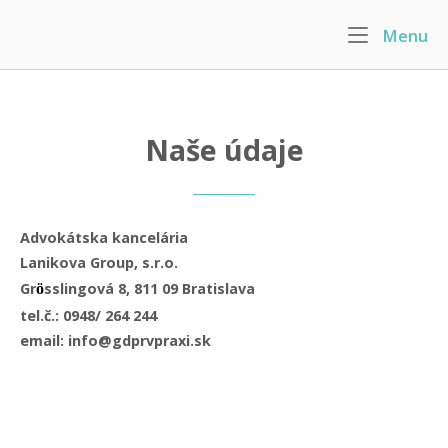
Skip
Menu
M
to
Home
content
Naše údaje
Advokátska kancelária
Lanikova Group, s.r.o.
Gr
sslingová 8, 811 09 Bratislava
ö
tel.č.: 0948/ 264 244
email: info@gdprvpraxi.sk