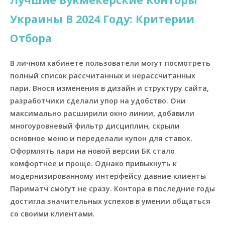
Украины В 2024 Году: Критерии
Отбора
В личном кабинете пользователи могут посмотреть
полный список рассчитанных и нерассчитанных
пари. Внося изменения в дизайн и структуру сайта,
разработчики сделали упор на удобство. Они
максимально расширили окно линии, добавили
многоуровневый фильтр дисциплин, скрыли
основное меню и переделали купон для ставок.
Оформлять пари на новой версии БК стало
комфортнее и проще. Однако привыкнуть к
модернизированному интерфейсу давние клиенты
Париматч смогут не сразу. Контора в последние годы
достигла значительных успехов в умении общаться
со своими клиентами.