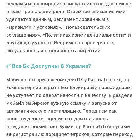
рекламы и расширения списка клиентов, для них не
играют решающей роли. Огромное внимание ими
уделяется данным, регламентированным в
«Правилах и условиях», «Пользовательских
соглашениях», «Политиках конфиденциальности» и
других документах. Непременно проверяется
актуальность и подлинность лицензий.
✅ Все Бк Доступны В Украине?
Мобильного приложения для ПК у Parimatch нет, но
компьютерная версия без блокировки провайдером
не уступает по оперативности и качеству. В разделе
мобайл выбирают нужную ссылку и запускают
автоматическую инсталляцию. Перед тем как
вывести деньги, оценивают длительность
ожидания, комиссию. Букмекер Parimatch бонусами
за регистрацию поощряет игроков, которые переход