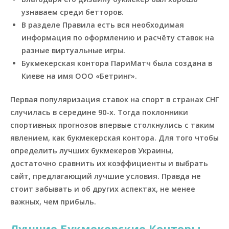
узнаваем среди бетторов.
В разделе Правила есть вся необходимая
информация по оформлению и расчёту ставок на
разные виртуальные игры.
Букмекерская контора ПариМатч была создана в
Киеве на имя ООО «Бетринг».
Первая популяризация ставок на спорт в странах СНГ
случилась в середине 90-х. Тогда поклонники
спортивных прогнозов впервые столкнулись с таким
явлением, как букмекерская контора. Для того чтобы
определить лучших букмекеров Украины,
достаточно сравнить их коэффициенты и выбрать
сайт, предлагающий лучшие условия. Правда не
стоит забывать и об других аспектах, не менее
важных, чем прибыль.
Лучшие Букмекерские Конторы