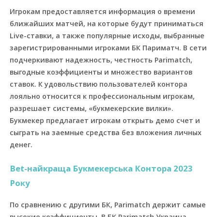
Игрокам предоставляется информация о времени
ближайших матчей, на которые будут приниматься
Live-ставки, а также популярные исходы, выбранные
зарегистрированными игроками БК Париматч. В сети
подчеркивают надежность, честность Parimatch,
выгодные коэффициенты и множество вариантов
ставок. К удовольствию пользователей контора
лояльно относится к профессиональным игрокам,
разрешает системы, «букмекерские вилки».
Букмекер предлагает игрокам открыть демо счет и
сыграть на заемные средства без вложения личных
денег.
Bet-найкраща Букмекерська Контора 2023
Року
По сравнению с другими БК, Parimatch держит самые
высокие коэффициенты. В БК Parimatch Украина