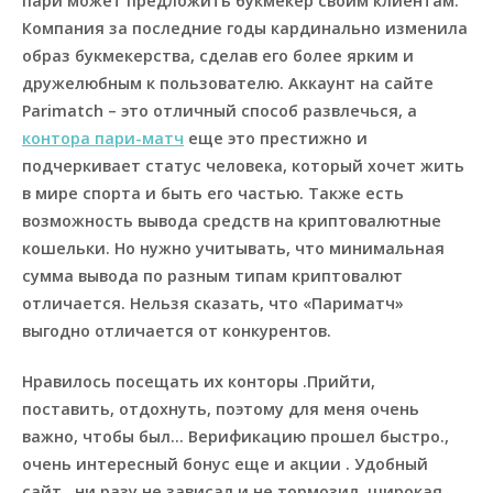
пари может предложить букмекер своим клиентам.
Компания за последние годы кардинально изменила
образ букмекерства, сделав его более ярким и
дружелюбным к пользователю. Аккаунт на сайте
Parimatch – это отличный способ развлечься, а
контора пари-матч
еще это престижно и
подчеркивает статус человека, который хочет жить
в мире спорта и быть его частью. Также есть
возможность вывода средств на криптовалютные
кошельки. Но нужно учитывать, что минимальная
сумма вывода по разным типам криптовалют
отличается. Нельзя сказать, что «Париматч»
выгодно отличается от конкурентов.
Нравилось посещать их конторы .Прийти,
поставить, отдохнуть, поэтому для меня очень
важно, чтобы был… Верификацию прошел быстро.,
очень интересный бонус еще и акции . Удобный
сайт , ни разу не зависал и не тормозил, широкая