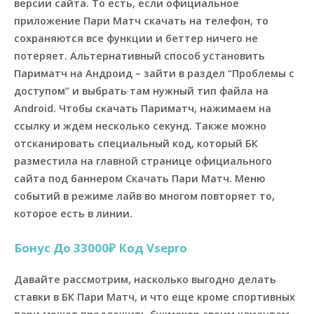
версии сайта. То есть, если официальное
приложение Пари Матч скачать на телефон, то
сохраняются все функции и беттер ничего не
потеряет. Альтернативный способ установить
Париматч на Андроид – зайти в раздел “Проблемы с
доступом” и выбрать там нужный тип файла на
Android. Чтобы скачать Париматч, нажимаем на
ссылку и ждем несколько секунд. Также можно
отсканировать специальный код, который БК
разместила на главной странице официального
сайта под баннером Скачать Пари Матч. Меню
событий в режиме лайв во многом повторяет то,
которое есть в линии.
Бонус До 33000₽ Код Vsepro
Давайте рассмотрим, насколько выгодно делать
ставки в БК Пари Матч, и что еще кроме спортивных