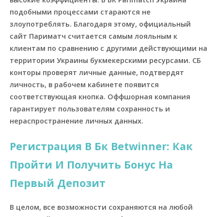
подобными процессами стараются не
злоупотреблять. Благодаря этому, официальный
сайт Париматч считается самым лояльным к
клиентам по сравнению с другими действующими на
территории Украины букмекерскими ресурсами. СБ
конторы проверят личные данные, подтвердят
личность, в рабочем кабинете появится
соответствующая кнопка. Оффшорная компания
гарантирует пользователям сохранность и
нераспространение личных данных.
Регистрация В Бк Betwinner: Как
Пройти И Получить Бонус На
Первый Депозит
В целом, все возможности сохраняются на любой