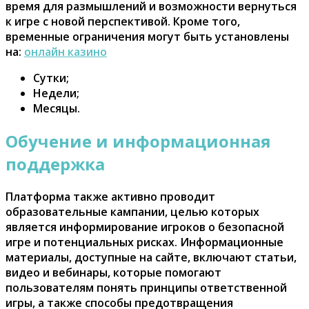
время для размышлений и возможности вернуться
к игре с новой перспективой. Кроме того,
временные ограничения могут быть установлены
на:
онлайн казино
Сутки;
Недели;
Месяцы.
Обучение и информационная
поддержка
Платформа также активно проводит
образовательные кампании, целью которых
является информирование игроков о безопасной
игре и потенциальных рисках. Информационные
материалы, доступные на сайте, включают статьи,
видео и вебинары, которые помогают
пользователям понять принципы ответственной
игры, а также способы предотвращения