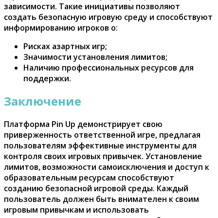
зависимости. Такие инициативы позволяют
создать безопасную игровую среду и способствуют
информированию игроков о:
Рисках азартных игр;
Значимости установления лимитов;
Наличию профессиональных ресурсов для
поддержки.
Заключение
Платформа Pin Up демонстрирует свою
приверженность ответственной игре, предлагая
пользователям эффективные инструменты для
контроля своих игровых привычек. Установление
лимитов, возможности самоисключения и доступ к
образовательным ресурсам способствуют
созданию безопасной игровой среды. Каждый
пользователь должен быть внимателен к своим
игровым привычкам и использовать